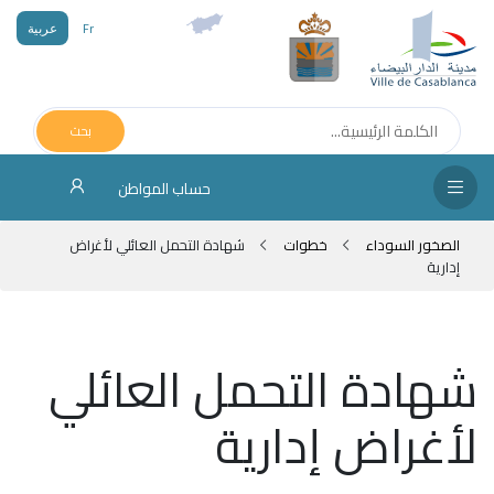
Fr
عربية
الص
الرئ
بحث
مج
حساب المواطن
المق
الصخور السوداء
خطوات
شهادة التحمل العائلي لأغراض
الإد
إدارية
التر
الخد
شهادة التحمل العائلي
فض
لأغراض إدارية
الإع