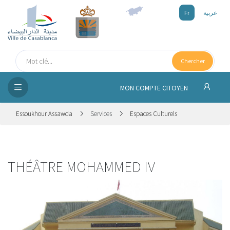
Fr
عربية
UEIL
Chercher
SEIL
ISSEMENT
MON COMPTE CITOYEN
SATION
Essoukhour Assawda
Services
Espaces Culturels
ICES
 MÉDIA
THÉÂTRE MOHAMMED IV