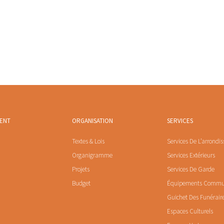
MENT
ORGANISATION
SERVICES
Textes & Lois
Services De L’arrondi
Organigramme
Services Extérieurs
Projets
Services De Garde
Budget
Équipements Comm
Guichet Des Funérair
Espaces Culturels