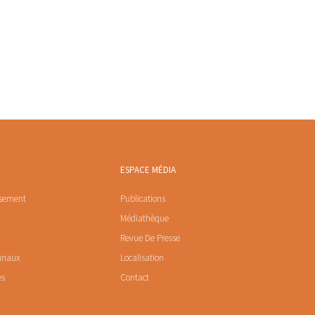
ESPACE MÉDIA
ssement
Publications
Médiathèque
Revue De Presse
unaux
Localisation
es
Contact