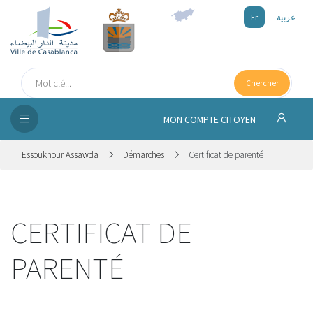
Fr
عربية
UEIL
Chercher
SEIL
ISSEMENT
MON COMPTE CITOYEN
SATION
Essoukhour Assawda
Démarches
Certificat de parenté
ICES
CERTIFICAT DE
 MÉDIA
PARENTÉ