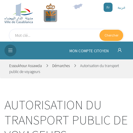
Fr
عربية
UEIL
Chercher
SEIL
ISSEMENT
MON COMPTE CITOYEN
SATION
Essoukhour Assawda
Démarches
Autorisation du transport
public de voyageurs
ICES
 MÉDIA
AUTORISATION DU
TRANSPORT PUBLIC DE