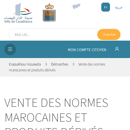
Fr
عربية
UEIL
Chercher
SEIL
ISSEMENT
MON COMPTE CITOYEN
SATION
Essoukhour Assawda
Démarches
Vente des normes
marocaines et produits dérivés
ICES
 MÉDIA
VENTE DES NORMES
MAROCAINES ET